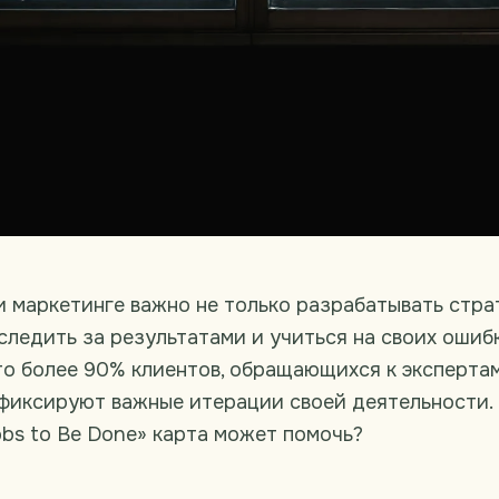
и маркетинге важно не только разрабатывать стра
 следить за результатами и учиться на своих ошибк
то более 90% клиентов, обращающихся к эксперта
 фиксируют важные итерации своей деятельности.
obs to Be Done» карта может помочь?