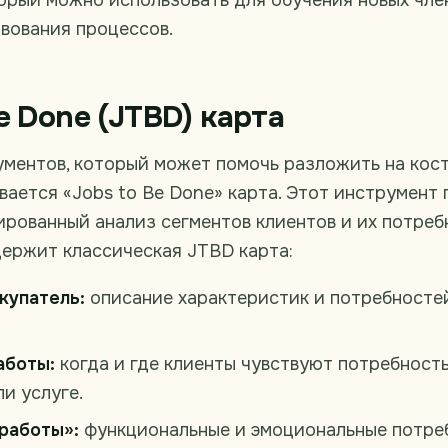
торый можно использовать для обучения новых чле
вования процессов.
e Done (JTBD) карта
ументов, который может помочь разложить на кост
вается «Jobs to Be Done» карта. Этот инструмент
рованный анализ сегментов клиентов и их потребн
держит классическая JTBD карта:
купатель:
описание характеристик и потребносте
аботы:
когда и где клиенты чувствуют потребность
и услуге.
работы»:
функциональные и эмоциональные потре