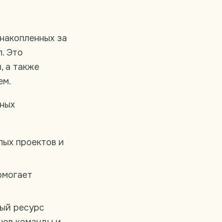
 накопленных за
. Это
, а также
ем.
жных
лых проектов и
помогает
ый ресурс