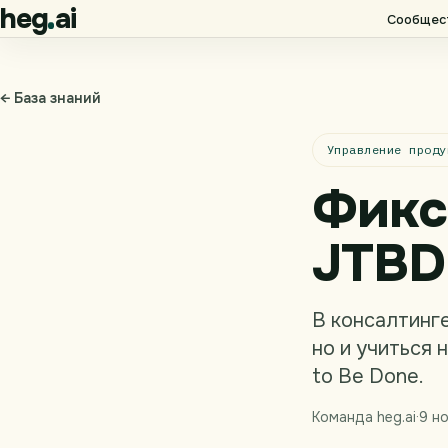
heg
ai
Сообщес
← База знаний
Управление проду
Фикс
JTBD
В консалтинге
но и учиться 
to Be Done.
Команда heg.ai
·
9 н