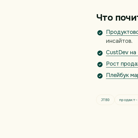
Что почи
Продуктово
инсайтов.
CustDev на
Рост прода
Плейбук ма
JTBD
продакт-