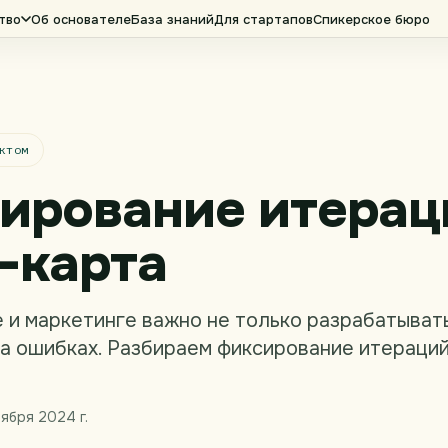
тво
Об основателе
База знаний
Для стартапов
Спикерское бюро
ктом
ирование итерац
-карта
 и маркетинге важно не только разрабатывать
на ошибках. Разбираем фиксирование итераций
оября 2024 г.