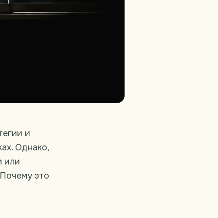
тегии и
ах. Однако,
м или
 Почему это