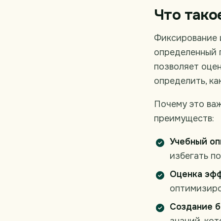
Что тако
Фиксирование и
определенный п
позволяет оцен
определить, ка
Почему это ва
преимуществ:
Учебный оп
избегать п
Оценка эфф
оптимизиро
Создание б