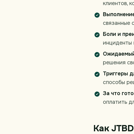
клиентов, 
Выполнение
связанные 
Боли и пре
инциденты 
Ожидаемый
решения св
Триггеры д
способы ре
За что гото
оплатить д
Как JTBD