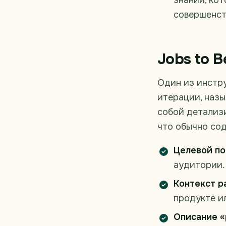
знаний, ко
совершенст
Jobs to B
Один из инстр
итерации, назы
собой детализи
что обычно со
Целевой по
аудитории.
Контекст р
продукте ил
Описание «