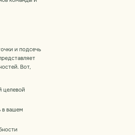
нов команды и
очки и подсечь
 представляет
остей. Вот,
й целевой
 в вашем
бности