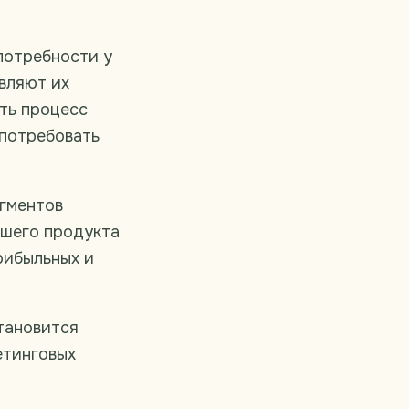
потребности у
авляют их
ть процесс
 потребовать
егментов
ашего продукта
рибыльных и
тановится
етинговых