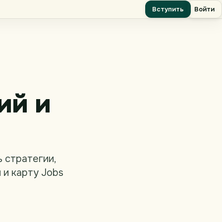
Вступить
Войти
ий и
 стратегии,
 и карту Jobs