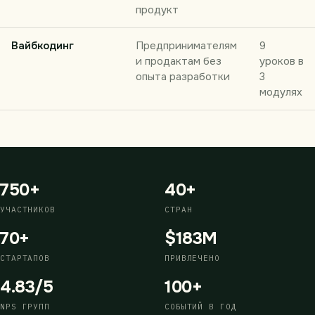
продукт
Вайбкодинг
Предпринимателям
9
и продактам без
уроков в
опыта разработки
3
модулях
750+
40+
УЧАСТНИКОВ
СТРАН
70+
$183M
СТАРТАПОВ
ПРИВЛЕЧЕНО
4.83/5
100+
NPS ГРУПП
СОБЫТИЙ В ГОД