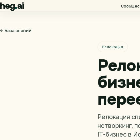
heg
ai
Сообщес
← База знаний
Релокация
Рело
бизн
пере
Релокация спе
нетворкинг, п
IT-бизнес в И