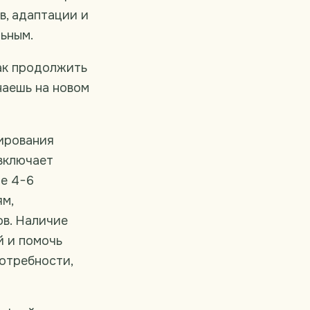
в, адаптации и
ьным.
как продолжить
наешь на новом
ирования
 включает
де 4−6
м,
ов. Наличие
й и помочь
отребности,