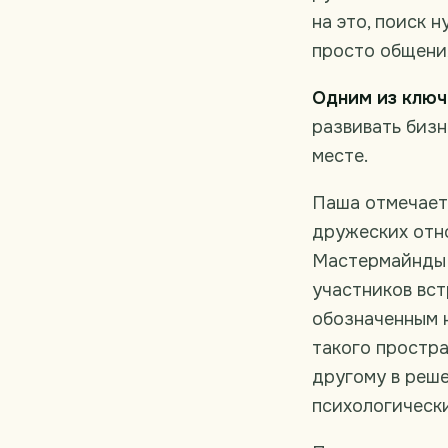
на это, поиск 
просто общени
Одним из клю
развивать бизн
месте.
Паша отмечает
дружеских отн
Мастермайнды и
участников вс
обозначенным н
такого простра
другому в реше
психологическ