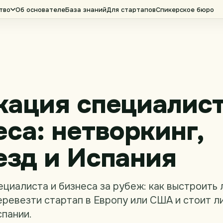
тво
Об основателе
База знаний
Для стартапов
Спикерское бюро
кация специалист
еса: нетворкинг,
езд и Испания
циалиста и бизнеса за рубеж: как выстроить
еревезти стартап в Европу или США и стоит л
спании.