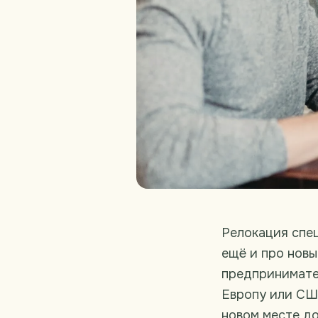
Релокация спец
ещё и про новы
предпринимате
Европу или США
новом месте до