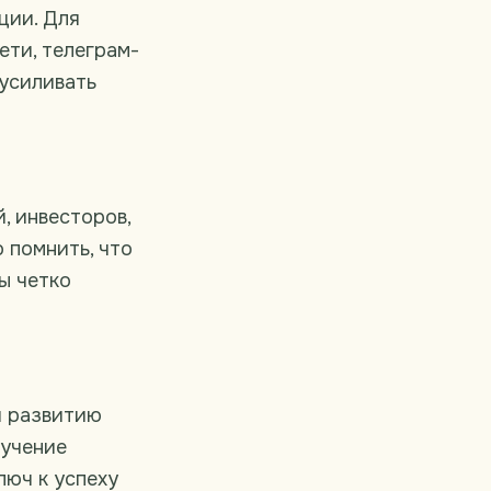
ции. Для
ети, телеграм-
 усиливать
, инвесторов,
 помнить, что
ы четко
и развитию
зучение
люч к успеху