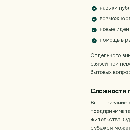
навыки пуб
возможност
новые идеи
помощь в ра
Отдельного вни
связей при пер
бытовых вопрос
Сложности п
Выстраивание л
предпринимате
жительства. Од
рубежом может