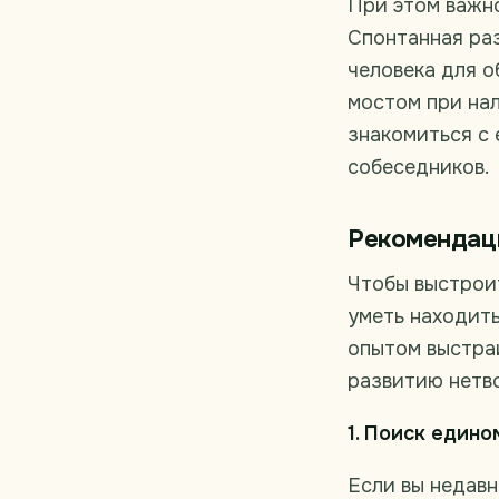
При этом важно
Спонтанная раз
человека для 
мостом при нал
знакомиться с
собеседников.
Рекомендаци
Чтобы выстроит
уметь находит
опытом выстра
развитию нетво
1. Поиск един
Если вы недавн