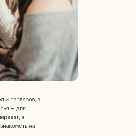
л и серверов, а
атья — для
переезд в
 знакомств на