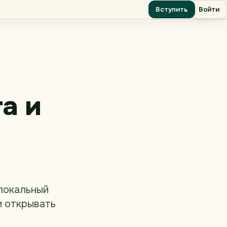
Вступить
Войти
а и
 локальный
и открывать