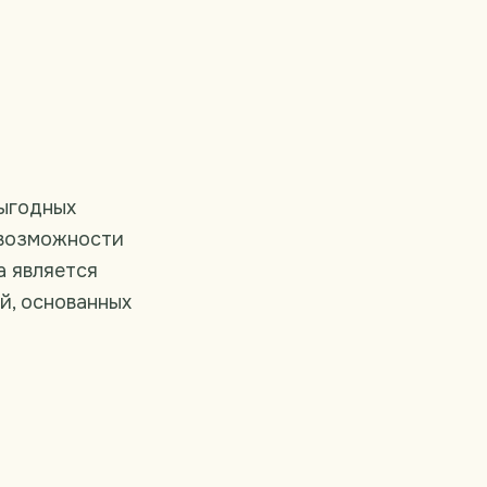
выгодных
 возможности
а является
й, основанных