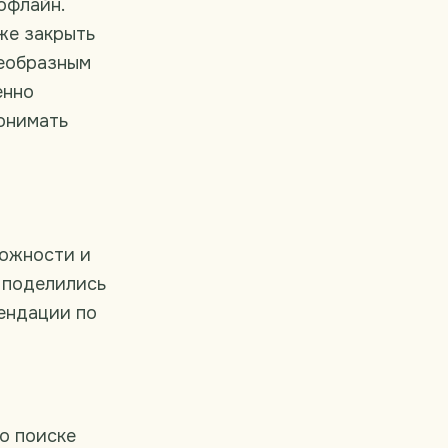
офлайн.
же закрыть
оеобразным
енно
онимать
ложности и
 поделились
ендации по
 о поиске