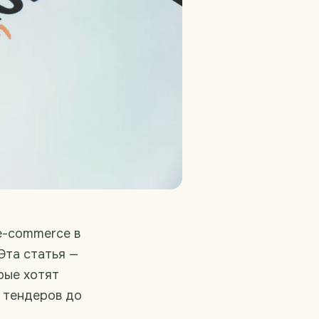
e-commerce в
Эта статья —
рые хотят
т тендеров до