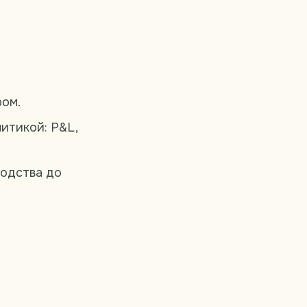
ом.
итикой: P&L,
водства до