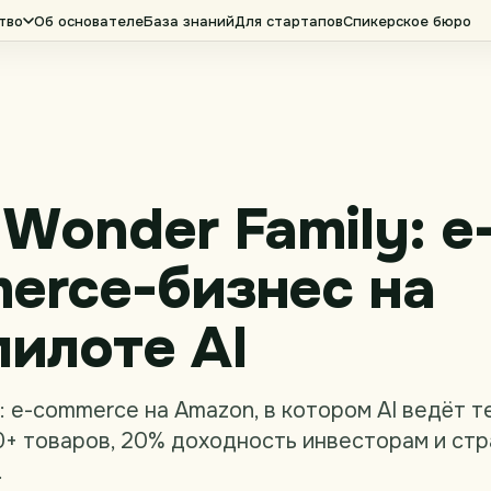
тво
Об основателе
База знаний
Для стартапов
Спикерское бюро
Wonder Family: e
erce-бизнес на
пилоте AI
: e-commerce на Amazon, в котором AI ведёт т
0+ товаров, 20% доходность инвесторам и ст
.