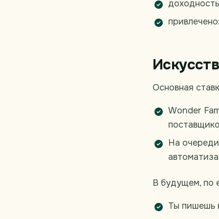
доходность
привлечено:
Искусств
Основная ставк
Wonder Fam
поставщико
На очереди:
автоматиза
В будущем, по 
Ты пишешь 