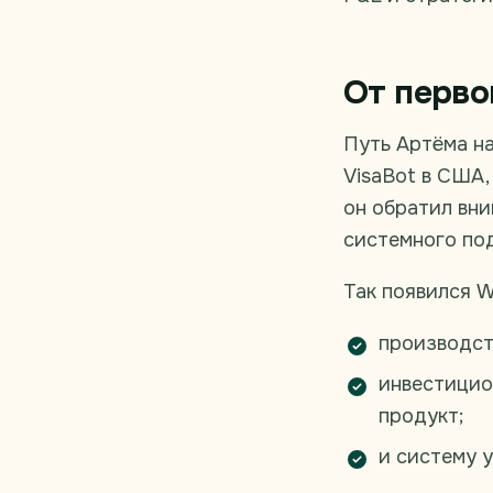
От перво
Путь Артёма на
VisaBot в США
он обратил вни
системного по
Так появился W
производст
инвестицио
продукт;
и систему 