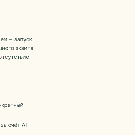
тем — запуск
шного экзита
 отсутствие
нкретный
за счёт AI