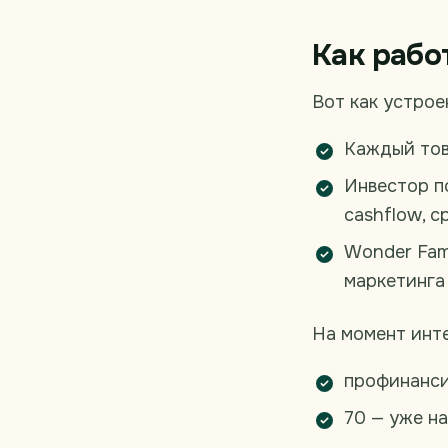
Как рабо
Вот как устрое
Каждый тов
Инвестор п
cashflow, с
Wonder Fami
маркетинга
На момент инт
профинанси
70 — уже на