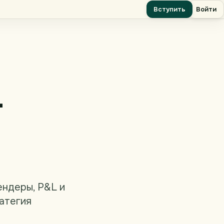
Вступить
Войти
-
ендеры, P&L и
ратегия