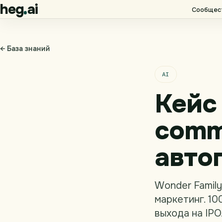
heg
ai
Сообщес
← База знаний
AI
Кейс 
comm
авто
Wonder Family
маркетинг. 10
выхода на IPO