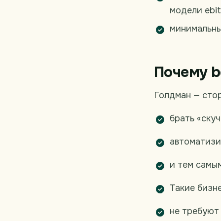
модели ebit
минимальны
Почему b
Голдман — стор
брать «скуч
автоматизи
и тем самы
Такие бизн
не требуют