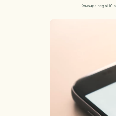
Команда heg.ai
·
10 а