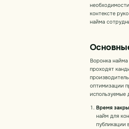
необходимости.
контексте рук
найма сотрудн
Основные
Воронка найма 
проходят канд
производитель
оптимизации п
используемые д
Время закры
найм для кон
публикации 