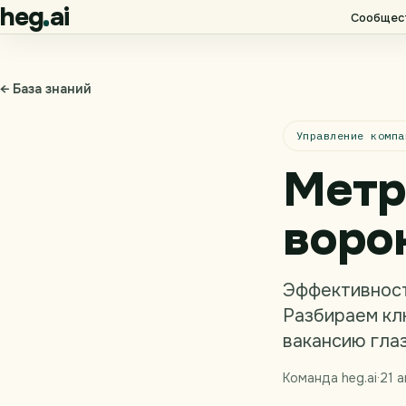
heg
ai
Сообщес
← База знаний
Управление компа
Метр
воро
Эффективност
Разбираем кл
вакансию гла
Команда heg.ai
·
21 а