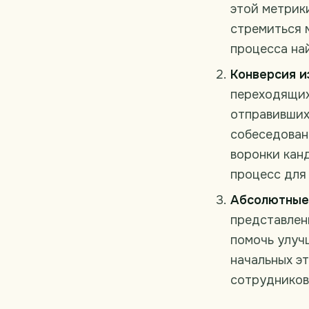
этой метрик
стремиться 
процесса на
Конверсия из
переходящих
отправивших
собеседовани
воронки кан
процесс для
Абсолютные 
представлен
помочь улуч
начальных эт
сотрудников