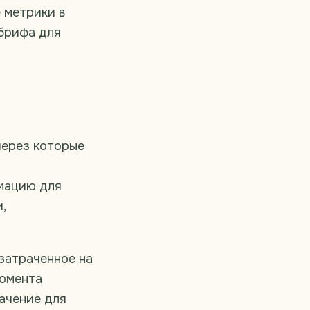
 метрики в
 брифа для
через которые
мацию для
,
затраченное на
момента
ачение для