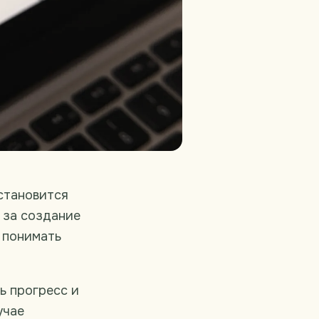
становится
 за создание
 понимать
ь прогресс и
учае