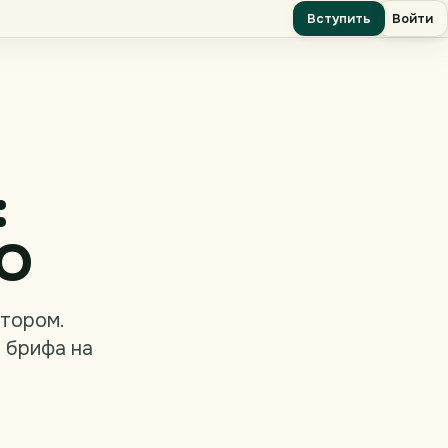
Вступить
Войти
:
EO
тором.
 брифа на