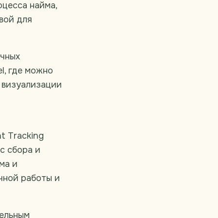
оцесса найма,
вой для
ичных
l, где можно
и визуализации
nt Tracking
с сбора и
ма и
чной работы и
дельным