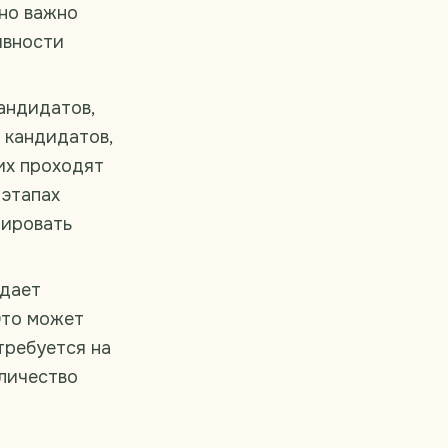
 но важно
ивности
андидатов,
 кандидатов,
их проходят
 этапах
зировать
дает
Это может
требуется на
оличество