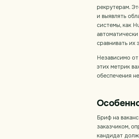
рекрутерам. Э
и выявлять обл
системы, как H
автоматически 
сравнивать их 
Независимо от
этих метрик в
обеспечения н
Особенно
Бриф на вакан
заказчиком, оп
кандидат долже