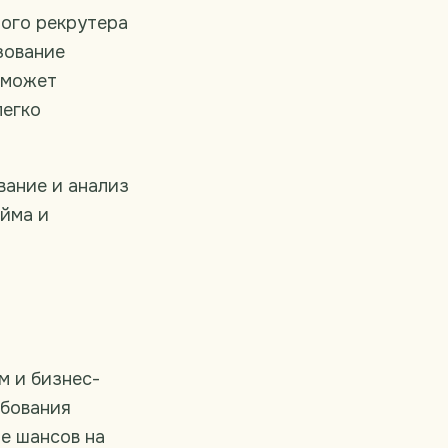
дого рекрутера
зование
а может
легко
вание и анализ
йма и
м и бизнес-
ебования
е шансов на