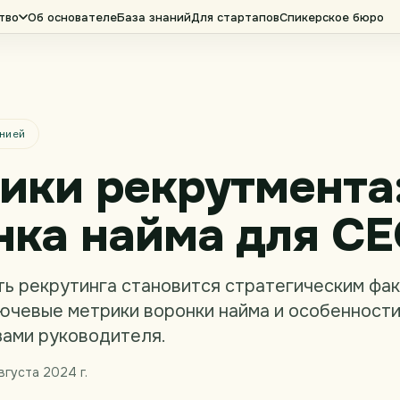
тво
Об основателе
База знаний
Для стартапов
Спикерское бюро
нией
ики рекрутмента
нка найма для C
ь рекрутинга становится стратегическим фак
ючевые метрики воронки найма и особенности
зами руководителя.
вгуста 2024 г.