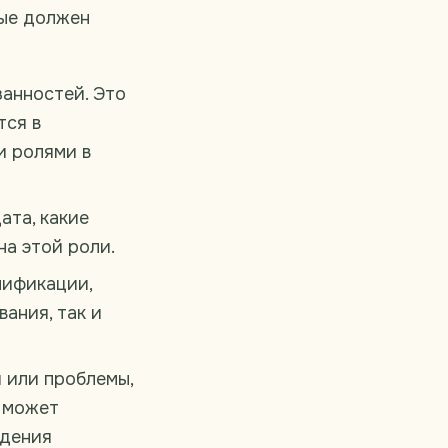
рые должен
занностей. Это
тся в
и ролями в
ата, какие
на этой роли.
ификации,
вания, так и
 или проблемы,
о может
адения