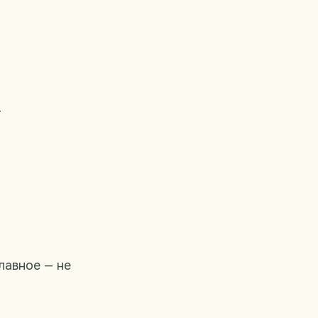
т
лавное — не