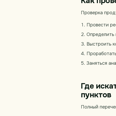
Как пров
Проверка проду
Провести ре
Определить 
Выстроить к
Проработать
Заняться ан
Где иска
пунктов
Полный перечен