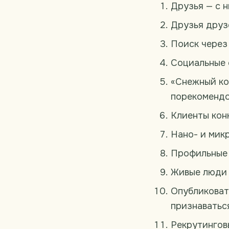
Друзья — с н
Друзья друз
Поиск через 
Социальные 
«Снежный ко
порекомендо
Клиенты кон
Нано- и мик
Профильные 
Живые люди —
Опубликоват
признаваться
Рекрутингов