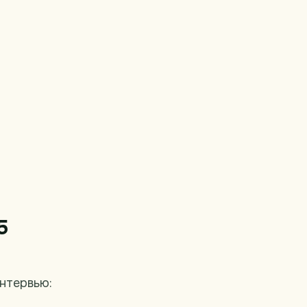
5
нтервью: