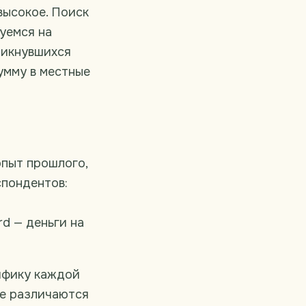
высокое. Поиск
уемся на
ликнувшихся
умму в местные
опыт прошлого,
спондентов:
rd — деньги на
цифику каждой
ие различаются