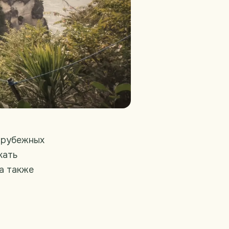
зарубежных
кать
 а также