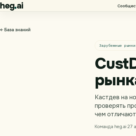
heg
ai
Сообщес
← База знаний
Зарубежные рынки
Cust
рынк
Кастдев на но
проверять про
чем отличают
Команда heg.ai
·
27 а