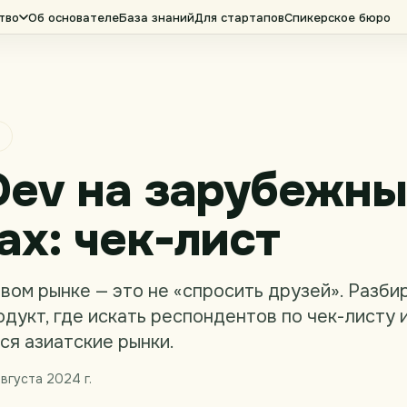
тво
Об основателе
База знаний
Для стартапов
Спикерское бюро
Dev на зарубежны
ах: чек-лист
вом рынке — это не «спросить друзей». Разбир
дукт, где искать респондентов по чек-листу и
ся азиатские рынки.
вгуста 2024 г.