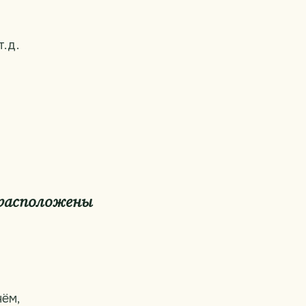
.д.
 расположены
ём,