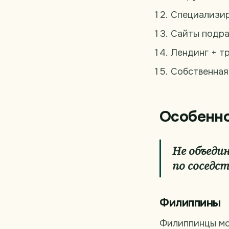
Специализир
Сайты подраб
Лендинг + т
Собственная 
Особенно
Не объеди
по соседст
Филиппины
Филиппинцы мог