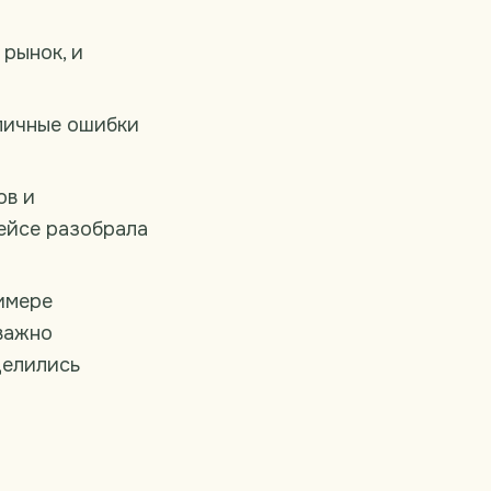
 рынок, и
ипичные ошибки
ов и
кейсе разобрала
имере
 важно
делились