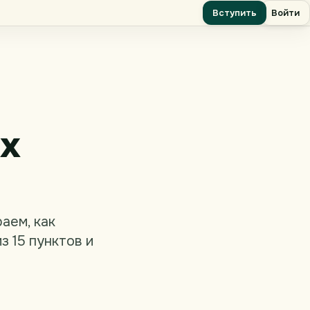
Вступить
Войти
х
аем, как
з 15 пунктов и