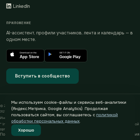
LinkedIn
ПРИЛОЖЕНИЕ
AI-ассистент, профили участников, лента и календарь — в
одном месте.
Download on the
GET IT ON
App Store
Google Play
Вступить в сообщество
Мы используем cookie-файлы и сервисы веб-аналитики
© 2019–2026 heg.ai · ИП Хегай Павел Валентинович · ИНН 772880589233 · ОГРНИП
(Яндекс.Метрика, Google Analytics). Продолжая
312774624400791
пользоваться сайтом, вы соглашаетесь с
политикой
Информация на сайте носит рекламный характер
обработки персональных данных
.
* Instagram и Facebook принадлежат компании Meta, признанной экстремистской
организацией, деятельность которой запрещена на территории РФ
Хорошо
Политика обработки ПД
Согласие на обработку ПД
Договор присоединения