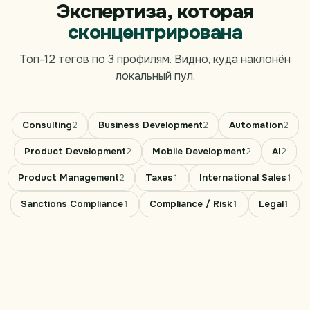
Экспертиза, которая
сконцентрирована
Топ-12 тегов по 3 профилям. Видно, куда наклонён
локальный пул.
Consulting
Business Development
Automation
2
2
2
Product Development
Mobile Development
AI
2
2
2
Product Management
Taxes
International Sales
2
1
1
Sanctions Compliance
Compliance / Risk
Legal
1
1
1