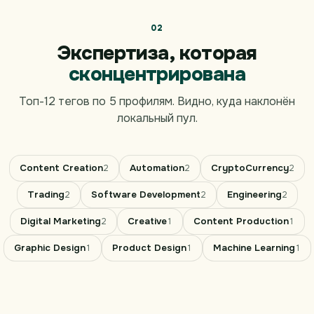
02
Экспертиза, которая
сконцентрирована
Топ-12 тегов по 5 профилям. Видно, куда наклонён
локальный пул.
Content Creation
Automation
CryptoCurrency
2
2
2
Trading
Software Development
Engineering
2
2
2
Digital Marketing
Creative
Content Production
2
1
1
Graphic Design
Product Design
Machine Learning
1
1
1