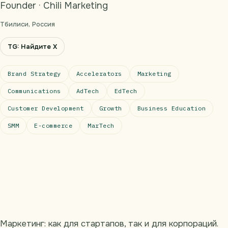
Founder · Chili Marketing
Тбилиси, Россия
TG: Найдите Х
Brand Strategy
Accelerators
Marketing
Communications
AdTech
EdTech
Customer Development
Growth
Business Education
SMM
E-commerce
MarTech
Маркетинг: как для стартапов, так и для корпораций.