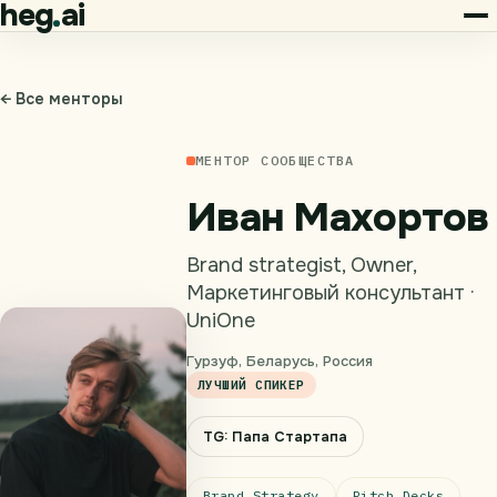
heg
ai
← Все менторы
МЕНТОР СООБЩЕСТВА
Иван Махортов
Brand strategist, Owner,
Маркетинговый консультант ·
UniOne
Гурзуф, Беларусь, Россия
ЛУЧШИЙ СПИКЕР
TG: Папа Стартапа
Brand Strategy
Pitch Decks