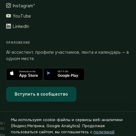
Instagram*
YouTube
LinkedIn
ПРИЛОЖЕНИЕ
AI-ассистент, профили участников, лента и календарь — в
одном месте.
Download on the
GET IT ON
App Store
Google Play
Вступить в сообщество
Мы используем cookie-файлы и сервисы веб-аналитики
© 2019–2026 heg.ai · ИП Хегай Павел Валентинович · ИНН 772880589233 · ОГРНИП
(Яндекс.Метрика, Google Analytics). Продолжая
312774624400791
пользоваться сайтом, вы соглашаетесь с
политикой
Информация на сайте носит рекламный характер