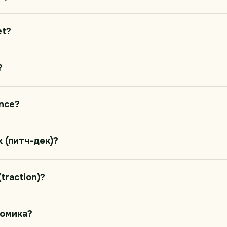
et?
?
ence?
k (питч-дек)?
traction)?
номика?