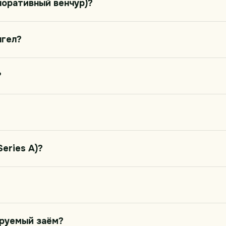
поративный венчур)?
нгел?
?
Series A)?
ируемый заём?