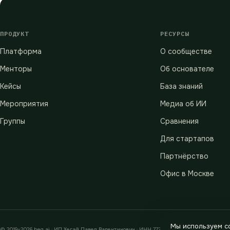
ПРОДУКТ
РЕСУРСЫ
Платформа
О сообществе
Менторы
Об основателе
Кейсы
База знаний
Мероприятия
Медиа об ИИ
Группы
Сравнения
Для стартапов
Партнёрство
Офис в Москве
Мы используем co
© 2019–2026 heg.ai · ИП Хегай Павел Валентинович · ИНН 772880589233 · ОГРНИП 312774