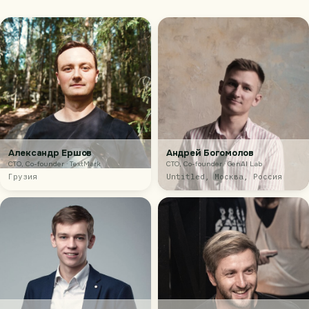
Александр Ершов
Андрей Богомолов
CTO, Co-founder · TextMark
CTO, Co-founder · GenAI Lab
Грузия
Untitled, Москва, Россия