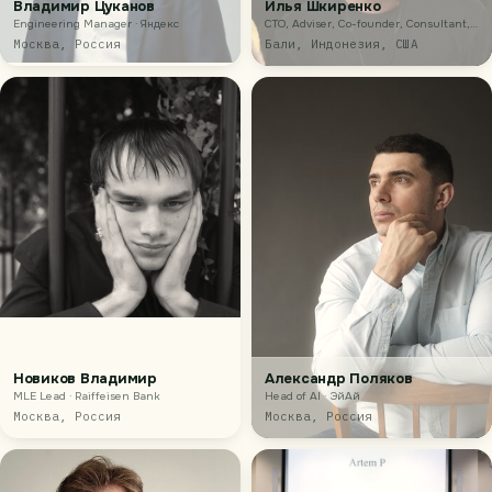
Владимир Цуканов
Илья Шкиренко
Engineering Manager · Яндекс
CTO, Adviser, Co-founder, Consultant,
Mentor · Ezha Online
Москва, Россия
Бали, Индонезия, США
Новиков Владимир
Александр Поляков
MLE Lead · Raiffeisen Bank
Head of AI · ЭйАй
Москва, Россия
Москва, Россия