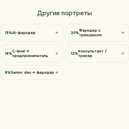
Другие портреты
Фаундер с
AI-фаундер
→
→
15%
20%
трекшеном
C-level →
Консультант /
→
→
18%
12%
предприниматель
трекер
Senior dev → фаундер
→
8%