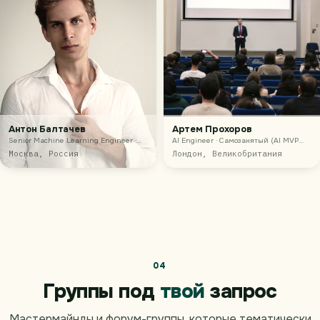
Антон Балтачев
Артем Прохоров
Senior Machine Learning Engineer ·
AI Engineer · Самозанятый (AI MVP
Constructor
разработка)
Москва, Россия
Лондон, Великобритания
04
Группы под
твой
запрос
Мастермайнды и форум-группы, которые тематически