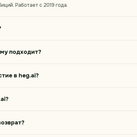
иций. Работает с 2019 года.
?
Кому подходит?
тие в heg.ai?
ai?
возврат?