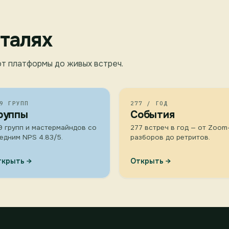
талях
т платформы до живых встреч.
9 ГРУПП
277 / ГОД
руппы
События
9 групп и мастермайндов со
277 встреч в год — от Zoom
едним NPS 4.83/5.
разборов до ретритов.
ткрыть →
Открыть →