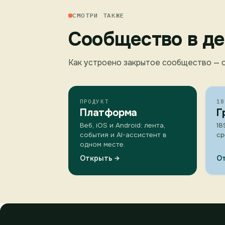
СМОТРИ ТАКЖЕ
Сообщество в де
Как устроено закрытое сообщество — о
ПРОДУКТ
18
Платформа
Г
Веб, iOS и Android: лента,
18
события и AI-ассистент в
ср
одном месте.
Открыть →
О