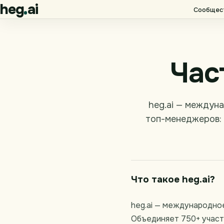
heg
ai
Сообщес
Час
heg.ai — междун
топ-менеджеров: 
Что такое heg.ai?
heg.ai — международно
Объединяет 750+ участн