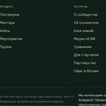
ПРОДУКТ
РЕСУРСЫ
Платформа
О сообществе
Менторы
Об основателе
Кейсы
База знаний
Мероприятия
Медиа об ИИ
Группы
Сравнения
Для стартапов
Партнёрство
Офис в Москве
Мы используем co
© 2019–2026 heg.ai · ИП Хегай Павел Валентинович · ИНН 772880589233 · ОГРНИП 312774
Analytics). Прод
Информация на сайте носит рекламный характер
персональных да