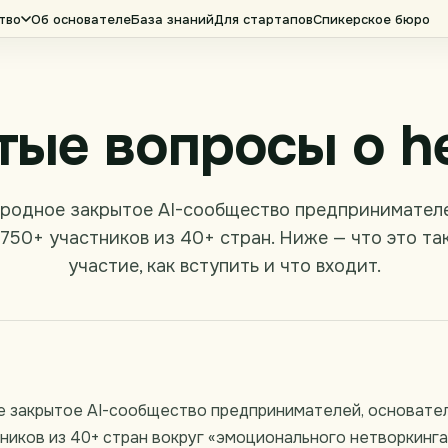
тво
Об основателе
База знаний
Для стартапов
Спикерское бюро
тые вопросы о he
ародное закрытое AI-сообщество предпринимателе
750+ участников из 40+ стран. Ниже — что это так
участие, как вступить и что входит.
е закрытое AI-сообщество предпринимателей, основате
иков из 40+ стран вокруг «эмоционального нетворкинга»