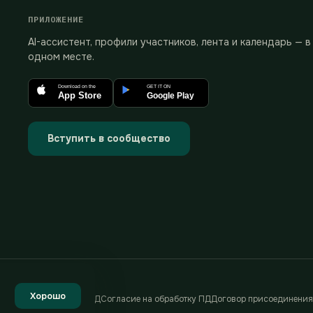
ПРИЛОЖЕНИЕ
AI-ассистент, профили участников, лента и календарь — в
одном месте.
Download on the
GET IT ON
App Store
Google Play
Вступить в сообщество
Хорошо
Политика обработки ПД
Согласие на обработку ПД
Договор присоединения