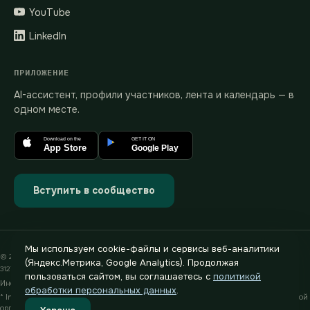
YouTube
LinkedIn
ПРИЛОЖЕНИЕ
AI-ассистент, профили участников, лента и календарь — в
одном месте.
Download on the
GET IT ON
App Store
Google Play
Вступить в сообщество
Мы используем cookie-файлы и сервисы веб-аналитики
© 2019–2026 heg.ai · ИП Хегай Павел Валентинович · ИНН 772880589233 · ОГРНИП
(Яндекс.Метрика, Google Analytics). Продолжая
312774624400791
пользоваться сайтом, вы соглашаетесь с
политикой
Информация на сайте носит рекламный характер
обработки персональных данных
.
* Instagram и Facebook принадлежат компании Meta, признанной экстремистской
организацией, деятельность которой запрещена на территории РФ