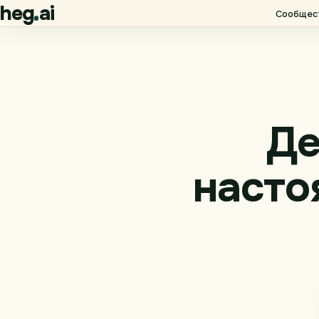
heg
ai
Сообщес
Де
насто