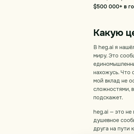
$500 000+ в г
Какую ц
В heg.ai я наш
миру. Это сооб
единомышленник
нахожусь. Что 
мой вклад не о
сложностями, в
подскажет.
heg.ai — это н
душевное сооб
друга на пути к