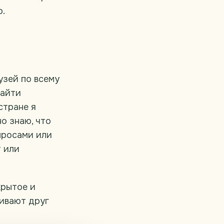
р.
узей по всему
найти
стране я
о знаю, что
опросами или
т или
крытое и
ивают друг