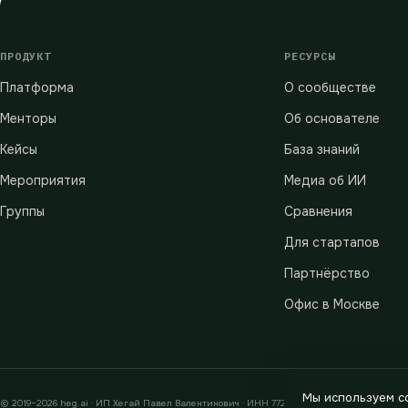
ПРОДУКТ
РЕСУРСЫ
Платформа
О сообществе
Менторы
Об основателе
Кейсы
База знаний
Мероприятия
Медиа об ИИ
Группы
Сравнения
Для стартапов
Партнёрство
Офис в Москве
Мы используем co
© 2019–2026 heg.ai · ИП Хегай Павел Валентинович · ИНН 772880589233 · ОГРНИП 312774