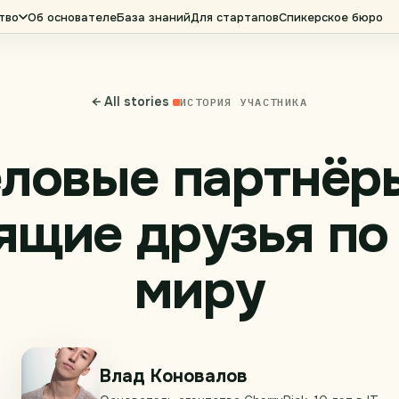
тво
Об основателе
База знаний
Для стартапов
Спикерское бюро
← All stories
ИСТОРИЯ УЧАСТНИКА
ловые партнёр
ящие друзья по
миру
Влад Коновалов