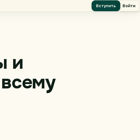
Вступить
Войти
ы и
 всему