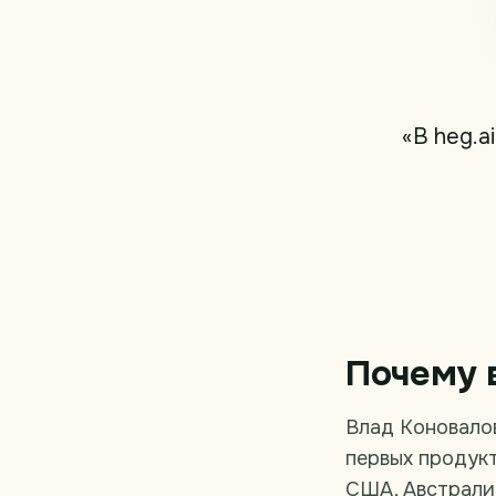
«В heg.a
Почему 
Влад Коновалов 
первых продукт
США, Австралии