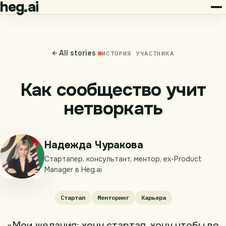
heg
ai
← All stories
ИСТОРИЯ УЧАСТНИКА
Как сообщество учит
нетворкать
Надежда Чуракова
Стартапер, консультант, ментор, ex-Product
Manager в Heg.ai
Стартап
Менторинг
Карьера
«Мои желания: хочу стартап, хочу чтобы во