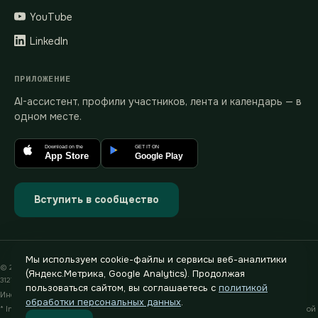
YouTube
LinkedIn
ПРИЛОЖЕНИЕ
AI-ассистент, профили участников, лента и календарь — в
одном месте.
Download on the
GET IT ON
App Store
Google Play
Вступить в сообщество
Мы используем cookie-файлы и сервисы веб-аналитики
© 2019–2026 heg.ai · ИП Хегай Павел Валентинович · ИНН 772880589233 · ОГРНИП
(Яндекс.Метрика, Google Analytics). Продолжая
312774624400791
пользоваться сайтом, вы соглашаетесь с
политикой
Информация на сайте носит рекламный характер
обработки персональных данных
.
* Instagram и Facebook принадлежат компании Meta, признанной экстремистской